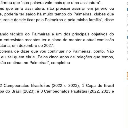
afirmou que “sua palavra vale mais que uma assinatura”.
is que uma assinatura, não precisei assinar em janeiro ou
e, poderia ter saído há muito tempo do Palmeiras, clubes que
ros e decide ficar pelo Palmeiras e pela minha família”, disse
ndo técnico do Palmeiras é um dos principais objetivos do
 entrevistas recentes ter o plano de manter a atual comissão
atária, em dezembro de 2027.
roblema de dizer que vou continuar no Palmeiras, ponto. Não
f
 eu sei quem ela é. Pelos cinco anos de relações que temos,
 não continuo no Palmeiras”, completou.
2 Campeonatos Brasileiros (2022 e 2023); 1 Copa do Brasil
pa do Brasil (2023); e 3 Campeonatos Paulistas (2022, 2023 e