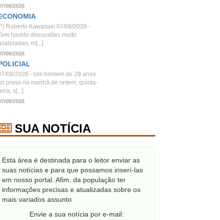
07/08/2026
ECONOMIA
(*) Roberto Kawasaki 07/08/2026 -
Tem havido discussões muito
acaloradas, m[...]
07/08/2026
POLICIAL
07/08/2026 - Um homem de 28 anos
foi preso na manhã de ontem, quinta-
eira, s[...]
07/08/2026
SUA NOTÍCIA
Esta área é destinada para o leitor enviar as
suas notícias e para que possamos inserí-las
em nosso portal. Afim, da população ter
informações precisas e atualizadas sobre os
mais variados assunto
Envie a sua notícia por e-mail: