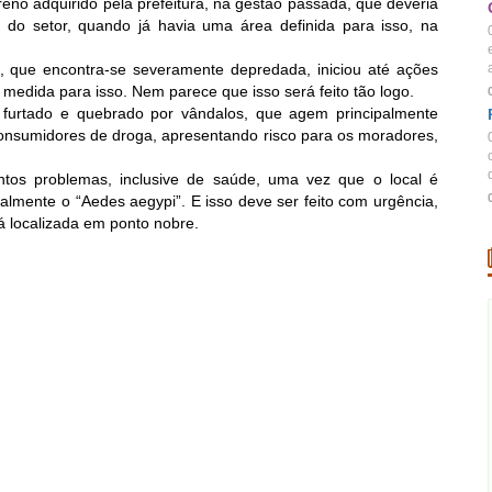
eno adquirido pela prefeitura, na gestão passada, que deveria
 do setor, quando já havia uma área definida para isso, na
tal, que encontra-se severamente depredada, iniciou até ações
a
edida para isso. Nem parece que isso será feito tão logo.
 furtado e quebrado por vândalos, que agem principalmente
consumidores de droga, apresentando risco para os moradores,
d
antos problemas, inclusive de saúde, uma vez que o local é
almente o “Aedes aegypi”. E isso deve ser feito com urgência,
tá localizada em ponto nobre.