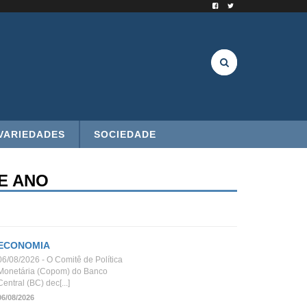
VARIEDADES
SOCIEDADE
TE ANO
ECONOMIA
06/08/2026 - O Comitê de Política
Monetária (Copom) do Banco
Central (BC) dec[...]
06/08/2026