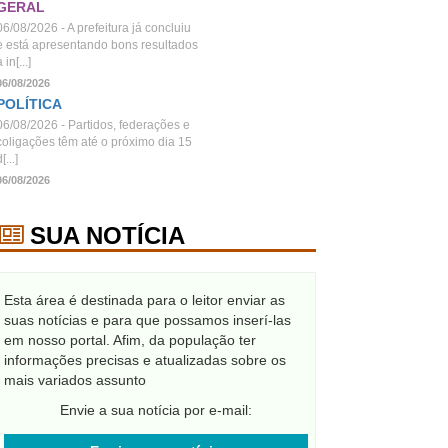
GERAL
06/08/2026 - A prefeitura já concluiu
e está apresentando bons resultados
 in[...]
06/08/2026
POLÍTICA
06/08/2026 - Partidos, federações e
coligações têm até o próximo dia 15
[...]
06/08/2026
SUA NOTÍCIA
Esta área é destinada para o leitor enviar as
suas notícias e para que possamos inserí-las
em nosso portal. Afim, da população ter
informações precisas e atualizadas sobre os
mais variados assunto
Envie a sua notícia por e-mail: