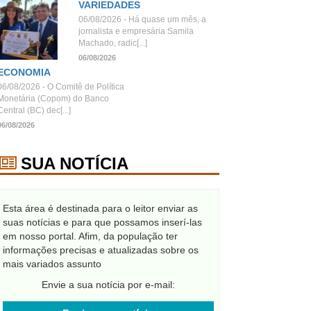
VARIEDADES
06/08/2026 - Há quase um mês, a
jornalista e empresária Samila
Machado, radic[...]
06/08/2026
ECONOMIA
06/08/2026 - O Comitê de Política
Monetária (Copom) do Banco
Central (BC) dec[...]
06/08/2026
SUA NOTÍCIA
Esta área é destinada para o leitor enviar as
suas notícias e para que possamos inserí-las
em nosso portal. Afim, da população ter
informações precisas e atualizadas sobre os
mais variados assunto
Envie a sua notícia por e-mail: