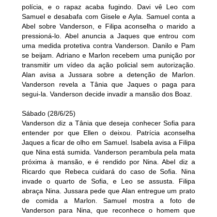
polícia, e o rapaz acaba fugindo. Davi vê Leo com
Samuel e desabafa com Gisele e Ayla. Samuel conta a
Abel sobre Vanderson, e Filipa aconselha o marido a
pressioná-lo. Abel anuncia a Jaques que entrou com
uma medida protetiva contra Vanderson. Danilo e Pam
se beijam. Adriano e Marlon recebem uma punição por
transmitir um vídeo da ação policial sem autorização.
Alan avisa a Jussara sobre a detenção de Marlon.
Vanderson revela a Tânia que Jaques o paga para
segui-la. Vanderson decide invadir a mansão dos Boaz.
Sábado (28/6/25)
Vanderson diz a Tânia que deseja conhecer Sofia para
entender por que Ellen o deixou. Patrícia aconselha
Jaques a ficar de olho em Samuel. Isabela avisa a Filipa
que Nina está sumida. Vanderson perambula pela mata
próxima à mansão, e é rendido por Nina. Abel diz a
Ricardo que Rebeca cuidará do caso de Sofia. Nina
invade o quarto de Sofia, e Leo se assusta. Filipa
abraça Nina. Jussara pede que Alan entregue um prato
de comida a Marlon. Samuel mostra a foto de
Vanderson para Nina, que reconhece o homem que