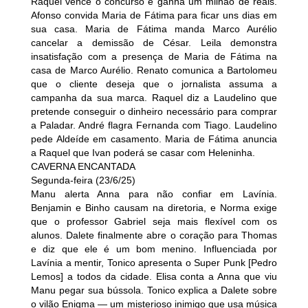
Raquel vence o concurso e ganha um milhão de reais.
Afonso convida Maria de Fátima para ficar uns dias em
sua casa. Maria de Fátima manda Marco Aurélio
cancelar a demissão de César. Leila demonstra
insatisfação com a presença de Maria de Fátima na
casa de Marco Aurélio. Renato comunica a Bartolomeu
que o cliente deseja que o jornalista assuma a
campanha da sua marca. Raquel diz a Laudelino que
pretende conseguir o dinheiro necessário para comprar
a Paladar. André flagra Fernanda com Tiago. Laudelino
pede Aldeíde em casamento. Maria de Fátima anuncia
a Raquel que Ivan poderá se casar com Heleninha.
CAVERNA ENCANTADA
Segunda-feira (23/6/25)
Manu alerta Anna para não confiar em Lavínia.
Benjamin e Binho causam na diretoria, e Norma exige
que o professor Gabriel seja mais flexível com os
alunos. Dalete finalmente abre o coração para Thomas
e diz que ele é um bom menino. Influenciada por
Lavínia a mentir, Tonico apresenta o Super Punk [Pedro
Lemos] a todos da cidade. Elisa conta a Anna que viu
Manu pegar sua bússola. Tonico explica a Dalete sobre
o vilão Enigma — um misterioso inimigo que usa música