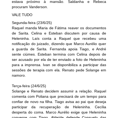
estava próximo à mansão. Saldanha e Rebeca
procuram Vanderson.
VALE TUDO
Segunda-feira (23/6/25)
Raquel manda Maria de Fátima reaver os documentos
de Sarita. Celina e Esteban discutem por causa de
Heleninha. Laís conta a Raquel que recebeu uma
notificação do juizado, dizendo que Marco Aurélio quer
a guarda de Sarita. Fernanda apoia Tiago, e André
sente ciúmes. Esteban termina com Celina depois de
ser acusado por ela de ter enviado a foto de Heleninha
para a imprensa. Ivan se disponibiliza a participar das
sessões de terapia com ela. Renato pede Solange em
namoro.
Terça-feira (24/6/25)
Solange e Renato decidem assumir a relação. Raquel
comenta com Poliana que precisará de um tempo para
confiar de novo na filha. Tiago avisa ao pai que deseja
participar da recuperação de Heleninha. Cecília
desperta do coma. Marco Aurélio exige que Heleninha
converse com Tiago. Aldeíde defende Consuelo das