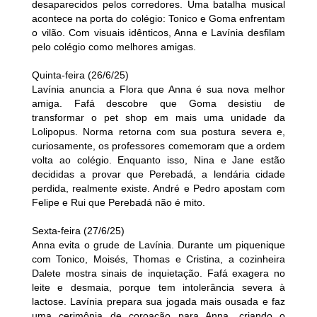
desaparecidos pelos corredores. Uma batalha musical
acontece na porta do colégio: Tonico e Goma enfrentam
o vilão. Com visuais idênticos, Anna e Lavínia desfilam
pelo colégio como melhores amigas.
Quinta-feira (26/6/25)
Lavínia anuncia a Flora que Anna é sua nova melhor
amiga. Fafá descobre que Goma desistiu de
transformar o pet shop em mais uma unidade da
Lolipopus. Norma retorna com sua postura severa e,
curiosamente, os professores comemoram que a ordem
volta ao colégio. Enquanto isso, Nina e Jane estão
decididas a provar que Perebadá, a lendária cidade
perdida, realmente existe. André e Pedro apostam com
Felipe e Rui que Perebadá não é mito.
Sexta-feira (27/6/25)
Anna evita o grude de Lavínia. Durante um piquenique
com Tonico, Moisés, Thomas e Cristina, a cozinheira
Dalete mostra sinais de inquietação. Fafá exagera no
leite e desmaia, porque tem intolerância severa à
lactose. Lavínia prepara sua jogada mais ousada e faz
uma cerimônia de coroação para Anna, criando o