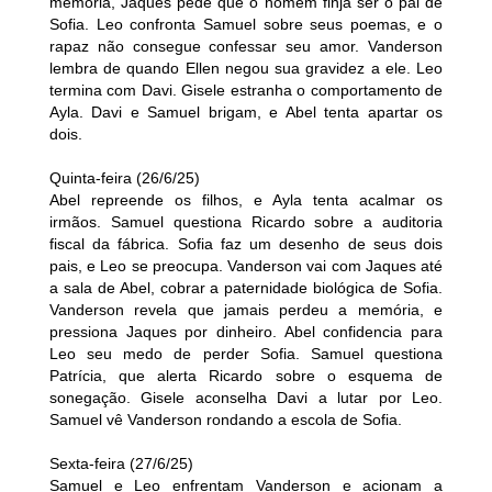
memória, Jaques pede que o homem finja ser o pai de
Sofia. Leo confronta Samuel sobre seus poemas, e o
rapaz não consegue confessar seu amor. Vanderson
lembra de quando Ellen negou sua gravidez a ele. Leo
termina com Davi. Gisele estranha o comportamento de
Ayla. Davi e Samuel brigam, e Abel tenta apartar os
dois.
Quinta-feira (26/6/25)
Abel repreende os filhos, e Ayla tenta acalmar os
irmãos. Samuel questiona Ricardo sobre a auditoria
fiscal da fábrica. Sofia faz um desenho de seus dois
pais, e Leo se preocupa. Vanderson vai com Jaques até
a sala de Abel, cobrar a paternidade biológica de Sofia.
Vanderson revela que jamais perdeu a memória, e
pressiona Jaques por dinheiro. Abel confidencia para
Leo seu medo de perder Sofia. Samuel questiona
Patrícia, que alerta Ricardo sobre o esquema de
sonegação. Gisele aconselha Davi a lutar por Leo.
Samuel vê Vanderson rondando a escola de Sofia.
Sexta-feira (27/6/25)
Samuel e Leo enfrentam Vanderson e acionam a