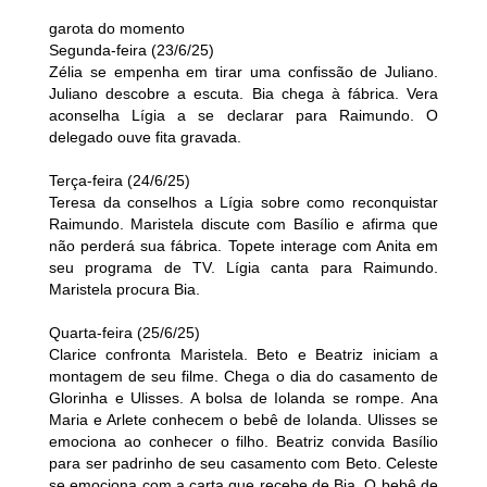
garota do momento
Segunda-feira (23/6/25)
Zélia se empenha em tirar uma confissão de Juliano.
Juliano descobre a escuta. Bia chega à fábrica. Vera
aconselha Lígia a se declarar para Raimundo. O
delegado ouve fita gravada.
Terça-feira (24/6/25)
Teresa da conselhos a Lígia sobre como reconquistar
Raimundo. Maristela discute com Basílio e afirma que
não perderá sua fábrica. Topete interage com Anita em
seu programa de TV. Lígia canta para Raimundo.
Maristela procura Bia.
Quarta-feira (25/6/25)
Clarice confronta Maristela. Beto e Beatriz iniciam a
montagem de seu filme. Chega o dia do casamento de
Glorinha e Ulisses. A bolsa de Iolanda se rompe. Ana
Maria e Arlete conhecem o bebê de Iolanda. Ulisses se
emociona ao conhecer o filho. Beatriz convida Basílio
para ser padrinho de seu casamento com Beto. Celeste
se emociona com a carta que recebe de Bia. O bebê de