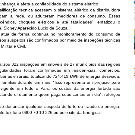
nhança e afeta a confiabilidade do sistema elétrico.
ificação técnica acessam o sistema elétrico da distribuidora
rregam a rede, ou adulteram medidores de consumo. Essas
cêndios, choques elétricos e até fatalidades”, enfatizou o
, Sidney Aparecido Lucio de Souza.
sa atua de forma contínua no monitoramento do consumo de
 casos suspeitos são confirmados por meio de inspeções técnicas
litar e Civil.
alizou 322 inspeções em imóveis de 27 municípios das regiões
gularidades foram confirmadas em residên-cias, comércios,
urbanas e rurais, totalizando 724.419 kWh de energia desviada.
2 famílias durante um mês. “Isso representa um prejuízo para
 vigente em todo o País, os custos da energia furtada são
actando diretamente quem paga suas contas em dia”, reforçou
de denunciar qualquer suspeita de furto ou fraude de energia.
o telefone 0800 70 10 326 ou pelo site da Energisa.