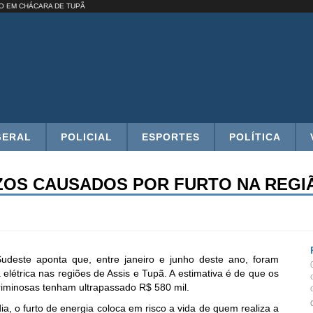
 PRESO EM CHÁCARA DE TUPÃ
GERAL
POLICIAL
ESPORTES
POLÍTICA
ZOS CAUSADOS POR FURTO NA REGIÃ
udeste aponta que, entre janeiro e junho deste ano, foram
elétrica nas regiões de Assis e Tupã. A estimativa é de que os
criminosas tenham ultrapassado R$ 580 mil.
d
, o furto de energia coloca em risco a vida de quem realiza a