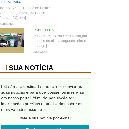
ECONOMIA
06/08/2026 - O Comitê de Política
Monetária (Copom) do Banco
Central (BC) dec[...]
06/08/2026
ESPORTES
06/08/2026 - O Palmeiras divulgou
na noite da última segunda-feira o
balanço [...]
06/08/2026
SUA NOTÍCIA
Esta área é destinada para o leitor enviar as
suas notícias e para que possamos inserí-las
em nosso portal. Afim, da população ter
informações precisas e atualizadas sobre os
mais variados assunto
Envie a sua notícia por e-mail: