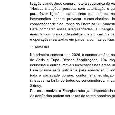
ligação clandestina, compromete a segurança da vizi
“Nessas situações, pessoas sem autorização e qual
para fazer ligações clandestinas que sobreca
intervenções podem provocar curtos-circuitos, in
coordenador de Segurança da Energisa Sul-Sudeste
Para combater essas irregularidades, a Energi
energia, com o apoio de inteligência artificial. Os
e operações realizadas em parceria com as polícias Mi
1º semestre
No primeiro semestre de 2026, a concessionária re
de Assis e Tupã. Dessas fiscalizações, 104 irre
indústrias e outros imóveis localizados nas áreas 
Esse volume seria suficiente para abastecer 3.62
toda a sociedade porque, conforme a legislação
rateados na tarifa de todos os consumidores, imp
Sidney.
Por esse motivo, a Energisa reforça a importância 
As denúncias podem ser feitas de forma anônima pel