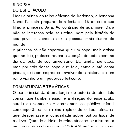
SINOPSE
DO ESPETÁCULO
Líder e rainha do reino africano de Kadondo, a bondosa
Nandi Ka está preparando a festa de 15 anos de sua
filha, a princesa Dara. Ao contrário de sua mãe, Dara
não se interessa pelo seu reino, nem pela história de
seu povo, e acredita ser a pessoa mais ilustre do
mundo.
A princesa só não esperava que um sapo, mais artista
que anfíbio, pudesse roubar a atenção de todos bem no
dia da festa do seu aniversário. Ela ainda não sabe,
mas por trás desse sapo que fala, canta e até conta
piadas, existem segredos envolvendo a história de um
reino vizinho e um poderoso feiticeiro.
DRAMATURGIA E TEMÁTICAS
O ponto inicial da dramaturgia, de autoria do ator Ítalo
Jonas, que também assume a direção do espetáculo,
surgiu da vontade de apresentar, ao público infantil
contemporâneo, um reino repleto de cultura africana,
que despertasse a curiosidade sobre outros tipos de
realeza. Quando a ideia do reino africano se misturou a
uma pesquisa sobre o conto “O Rei Sapo”, nasceram os