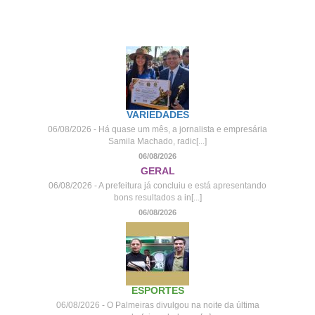
VARIEDADES
06/08/2026 - Há quase um mês, a jornalista e empresária
Samila Machado, radic[...]
06/08/2026
GERAL
06/08/2026 - A prefeitura já concluiu e está apresentando
bons resultados a in[...]
06/08/2026
ESPORTES
06/08/2026 - O Palmeiras divulgou na noite da última