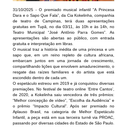
31/10/2025 - O premiado musical infantil “A Princesa
Dara e o Sapo Que Fala”, da Cia Kokelinha, companhia
de teatro de Campinas, terá duas apresentações
gratuitas em Tupã, no dia 03/11, às 10h e às 14h, no
Teatro Municipal “José Antônio Parra Gomes”. As
apresentações são abertas ao público, com entrada
gratuita e interpretação em libras.
O musical traz a história inédita de uma princesa e um
sapo que, em um reino repleto de cultura africana,
embarcam juntos em uma jornada de crescimento,
compartilhando lições que envolvem amadurecimento, o
resgate das raízes familiares e do artista que está
escondido dentro de cada um.
O espetáculo estreou em 2019 e já conquistou diversas
premiações. No festival de teatro online ‘Entre Cantos’,
de 2020, a Kokelinha saiu vencedora de três prêmios:
“Melhor concepção de vídeo”, “Escolha da Audiência” e
o prêmio “Impacto Cultural”. Após ser premiado no
Aplauso Brasil, na categoria de Melhor Espetáculo
Infantil, a peça está em sua terceira turnê via PROAC,
passando por diversas cidades do Estado de São Paulo.