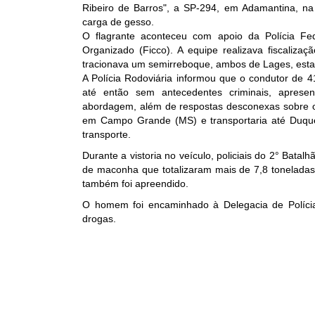
Ribeiro de Barros", a SP-294, em Adamantina, na
carga de gesso.
O flagrante aconteceu com apoio da Polícia F
Organizado (Ficco). A equipe realizava fiscaliz
tracionava um semirreboque, ambos de Lages, esta
A Polícia Rodoviária informou que o condutor de 
até então sem antecedentes criminais, apres
abordagem, além de respostas desconexas sobre o 
em Campo Grande (MS) e transportaria até Duque
transporte.
Durante a vistoria no veículo, policiais do 2° Batalh
de maconha que totalizaram mais de 7,8 toneladas
também foi apreendido.
O homem foi encaminhado à Delegacia de Polícia
drogas.