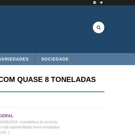
VARIEDADES
SOCIEDADE
 COM QUASE 8 TONELADAS
GERAL
06/08/2026 - A prefeitura já concluiu
e está apresentando bons resultados
 in[...]