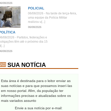
06/08/2026
POLICIAL
06/08/2026 - Na tarde de terça-feira,
uma equipe da Polícia Militar
realizou u[...]
06/08/2026
POLÍTICA
06/08/2026 - Partidos, federações e
coligações têm até o próximo dia 15
[...]
06/08/2026
SUA NOTÍCIA
Esta área é destinada para o leitor enviar as
suas notícias e para que possamos inserí-las
em nosso portal. Afim, da população ter
informações precisas e atualizadas sobre os
mais variados assunto
Envie a sua notícia por e-mail: