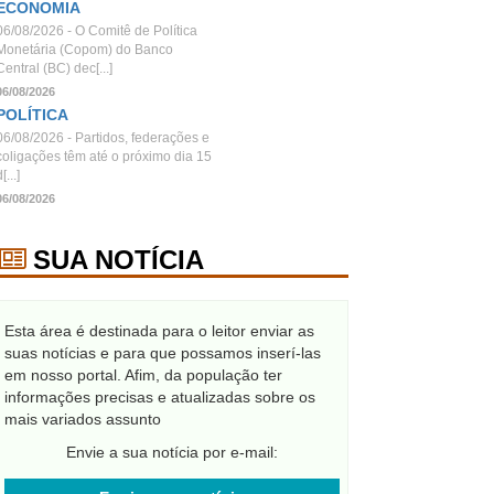
ECONOMIA
06/08/2026 - O Comitê de Política
Monetária (Copom) do Banco
Central (BC) dec[...]
06/08/2026
POLÍTICA
06/08/2026 - Partidos, federações e
coligações têm até o próximo dia 15
[...]
06/08/2026
SUA NOTÍCIA
Esta área é destinada para o leitor enviar as
suas notícias e para que possamos inserí-las
em nosso portal. Afim, da população ter
informações precisas e atualizadas sobre os
mais variados assunto
Envie a sua notícia por e-mail: