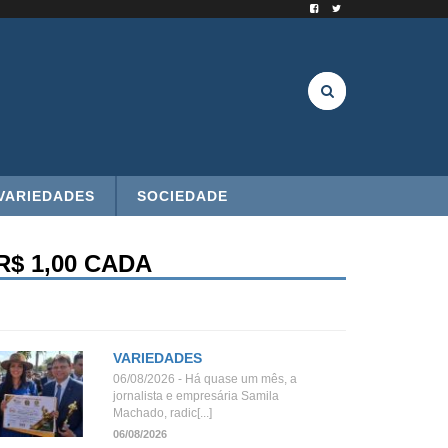
VARIEDADES
SOCIEDADE
$ 1,00 CADA
VARIEDADES
06/08/2026 - Há quase um mês, a
jornalista e empresária Samila
Machado, radic[...]
06/08/2026