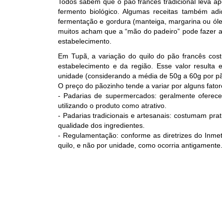
Todos sabem que o pão francês tradicional leva ape
fermento biológico. Algumas receitas também a
fermentação e gordura (manteiga, margarina ou ól
muitos acham que a “mão do padeiro” pode fazer a 
estabelecimento.
Em Tupã, a variação do quilo do pão francês cos
estabelecimento e da região. Esse valor resul
unidade (considerando a média de 50g a 60g por pã
O preço do pãozinho tende a variar por alguns fator
- Padarias de supermercados: geralmente oferece
utilizando o produto como atrativo.
- Padarias tradicionais e artesanais: costumam prat
qualidade dos ingredientes.
- Regulamentação: conforme as diretrizes do Inmet
quilo, e não por unidade, como ocorria antigamente