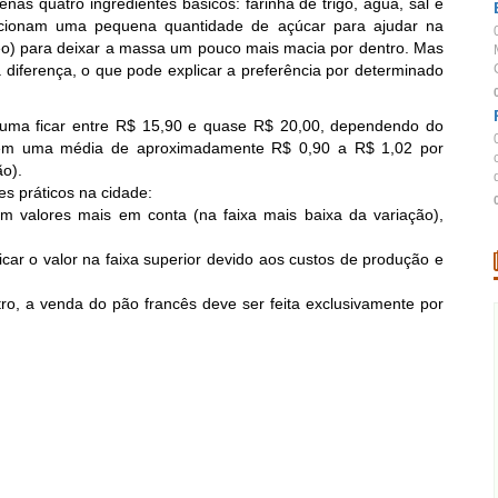
nas quatro ingredientes básicos: farinha de trigo, água, sal e
dicionam uma pequena quantidade de açúcar para ajudar na
eo) para deixar a massa um pouco mais macia por dentro. Mas
diferença, o que pode explicar a preferência por determinado
tuma ficar entre R$ 15,90 e quase R$ 20,00, dependendo do
ta em uma média de aproximadamente R$ 0,90 a R$ 1,02 por
o).
d
es práticos na cidade:
m valores mais em conta (na faixa mais baixa da variação),
icar o valor na faixa superior devido aos custos de produção e
ro, a venda do pão francês deve ser feita exclusivamente por
.