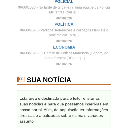
POLICIAL
06/08/2026 - Na tarde de terça-feira, uma equipe da Polícia
Militar realizou u[...]
06/08/2026
POLÍTICA
06/08/2026 - Partidos, federações e coligações têm até o
próximo dia 15 d[...]
06/08/2026
ECONOMIA
06/08/2026 - O Comitê de Política Monetária (Copom) do
Banco Central (BC) dec[...]
06/08/2026
SUA NOTÍCIA
Esta área é destinada para o leitor enviar as
suas notícias e para que possamos inserí-las em
nosso portal. Afim, da população ter informações
precisas e atualizadas sobre os mais variados
assunto