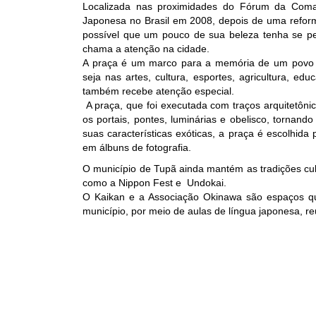
Localizada nas proximidades do Fórum da Coma
Japonesa no Brasil em 2008, depois de uma refor
possível que um pouco de sua beleza tenha se p
chama a atenção na cidade.
A praça é um marco para a memória de um povo 
seja nas artes, cultura, esportes, agricultura, 
também recebe atenção especial.
A praça, que foi executada com traços arquitetônico
os portais, pontes, luminárias e obelisco, tornand
suas características exóticas, a praça é escolhida
em álbuns de fotografia.
O município de Tupã ainda mantém as tradições cultu
como a Nippon Fest e Undokai.
O Kaikan e a Associação Okinawa são espaços q
município, por meio de aulas de língua japonesa, reu