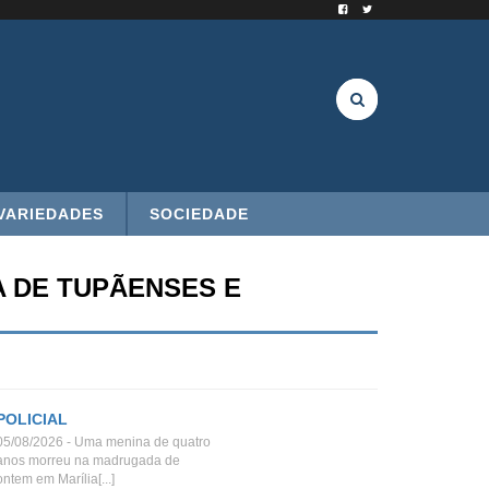
VARIEDADES
SOCIEDADE
A DE TUPÃENSES E
POLICIAL
05/08/2026 - Uma menina de quatro
anos morreu na madrugada de
ontem em Marília[...]