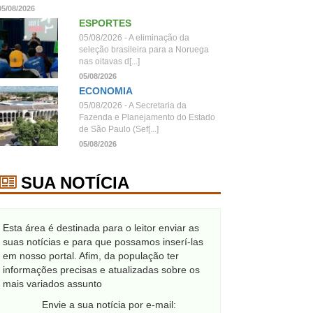
05/08/2026
ESPORTES
05/08/2026 - A eliminação da
seleção brasileira para a Noruega
nas oitavas d[...]
05/08/2026
ECONOMIA
05/08/2026 - A Secretaria da
Fazenda e Planejamento do Estado
de São Paulo (Sef[...]
05/08/2026
SUA NOTÍCIA
Esta área é destinada para o leitor enviar as
suas notícias e para que possamos inserí-las
em nosso portal. Afim, da população ter
informações precisas e atualizadas sobre os
mais variados assunto
Envie a sua notícia por e-mail: