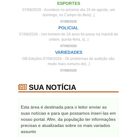
ESPORTES
07/08/2026 - Acontece no próximo dia 16 de agosto, um
domingo, no Campo do Beis[...]
07/08/2026
POLICIAL
07/08/2026 - Um homem de 28 anos foi preso na manhã de
ontem, quinta-feira, s[...]
07/08/2026
VARIEDADES
GB Edições 07/08/2026 - Os problemas de audição são
muito mais comuns do[...]
07/08/2026
SUA NOTÍCIA
Esta área é destinada para o leitor enviar as
suas notícias e para que possamos inserí-las em
nosso portal. Afim, da população ter informações
precisas e atualizadas sobre os mais variados
assunto