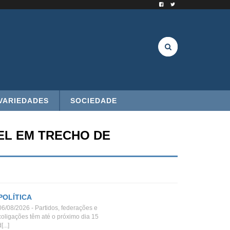
VARIEDADES
SOCIEDADE
EL EM TRECHO DE
POLÍTICA
06/08/2026 - Partidos, federações e
coligações têm até o próximo dia 15
[...]