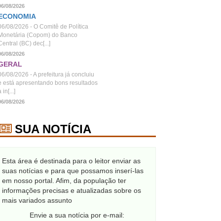
06/08/2026
ECONOMIA
06/08/2026 - O Comitê de Política
Monetária (Copom) do Banco
Central (BC) dec[...]
06/08/2026
GERAL
06/08/2026 - A prefeitura já concluiu
e está apresentando bons resultados
 in[...]
06/08/2026
SUA NOTÍCIA
Esta área é destinada para o leitor enviar as
suas notícias e para que possamos inserí-las
em nosso portal. Afim, da população ter
informações precisas e atualizadas sobre os
mais variados assunto
Envie a sua notícia por e-mail: