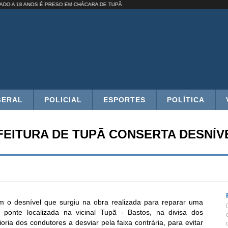
ENADO A 18 ANOS É PRESO EM CHÁCARA DE TUPÃ
GERAL
POLICIAL
ESPORTES
POLÍTICA
FEITURA DE TUPÃ CONSERTA DESNÍV
m o desnível que surgiu na obra realizada para reparar uma
 ponte localizada na vicinal Tupã - Bastos, na divisa dos
oria dos condutores a desviar pela faixa contrária, para evitar
d