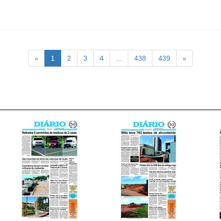
«
1
2
3
4
...
438
439
»