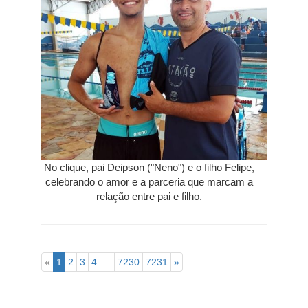
No clique, pai Deipson ("Neno") e o filho Felipe,
celebrando o amor e a parceria que marcam a
relação entre pai e filho.
«
1
2
3
4
...
7230
7231
»